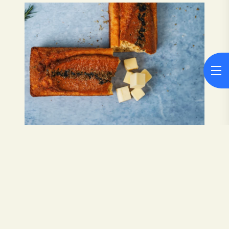
Pão de Forma sem Glúten com Orégãos e
Alecrim
50 m
8 a 10 fatias